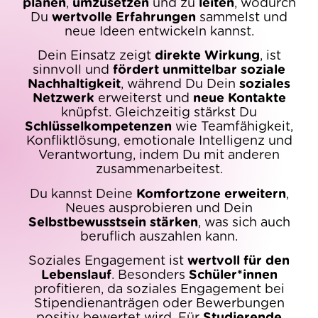
planen
,
umzusetzen
und zu
leiten
, wodurch
Du
wertvolle Erfahrungen
sammelst und
neue Ideen entwickeln kannst.
Dein Einsatz zeigt
direkte Wirkung
, ist
sinnvoll und
fördert unmittelbar soziale
Nachhaltigkeit
, während Du Dein
soziales
Netzwerk
erweiterst und
neue Kontakte
knüpfst. Gleichzeitig stärkst Du
Schlüsselkompetenzen
wie Teamfähigkeit,
Konfliktlösung, emotionale Intelligenz und
Verantwortung, indem Du mit anderen
zusammenarbeitest.
Du kannst Deine
Komfortzone erweitern
,
Neues ausprobieren und Dein
Selbstbewusstsein stärken
, was sich auch
beruflich auszahlen kann.
Soziales Engagement ist
wertvoll für den
Lebenslauf
. Besonders
Schüler*innen
profitieren, da soziales Engagement bei
Stipendienanträgen oder Bewerbungen
positiv bewertet wird. Für
Studierende